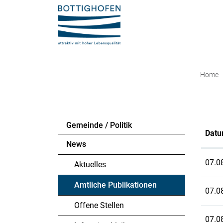
Bottighofen
zur Startseite
Direkt zur Hauptnavigation
Direkt zum Inhalt
Direkt zur Suche
Direkt zum Stichwortverzeichnis
Home
Gemeinde / Politik
Dat
News
07.0
Aktuelles
Amtliche Publikationen
07.0
(ausgewählt)
Offene Stellen
07.0