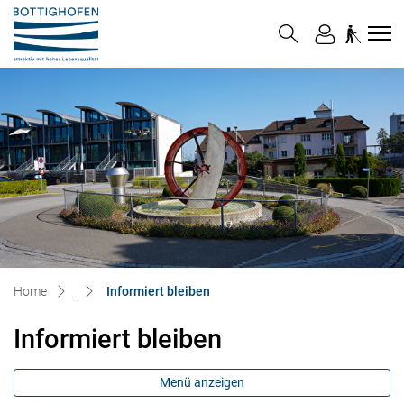
Bottighofen
zur Startseite
Direkt zur Hauptnavigation
Direkt zum Inhalt
Direkt zur Suche
Direkt zum Stichwortverzeichnis
(ausgewählt)
Home
Informiert bleiben
Informiert bleiben
Menü anzeigen