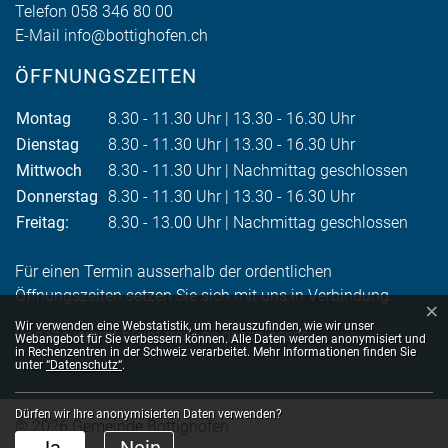
Telefon
058 346 80 00
E-Mail
info@bottighofen.ch
ÖFFNUNGSZEITEN
Montag
8.30 - 11.30 Uhr | 13.30 - 16.30 Uhr
Dienstag
8.30 - 11.30 Uhr | 13.30 - 16.30 Uhr
Mittwoch
8.30 - 11.30 Uhr | Nachmittag geschlossen
Donnerstag
8.30 - 11.30 Uhr | 13.30 - 16.30 Uhr
Freitag:
8.30 - 13.00 Uhr | Nachmittag geschlossen
Für einen Termin ausserhalb der ordentlichen
Öffnungszeiten setzen Sie sich mit uns in Verbindung.
×
Webstatistik
Wir verwenden eine Webstatistik, um herauszufinden, wie wir unser
Das Steueramt bleibt freitags geschlossen.
Webangebot für Sie verbessern können. Alle Daten werden anonymisiert und
in Rechenzentren in der Schweiz verarbeitet. Mehr Informationen finden Sie
unter
“Datenschutz“
.
Dürfen wir Ihre anonymisierten Daten verwenden?
© 2026 Gemeinde Bottighofen
Toolbar