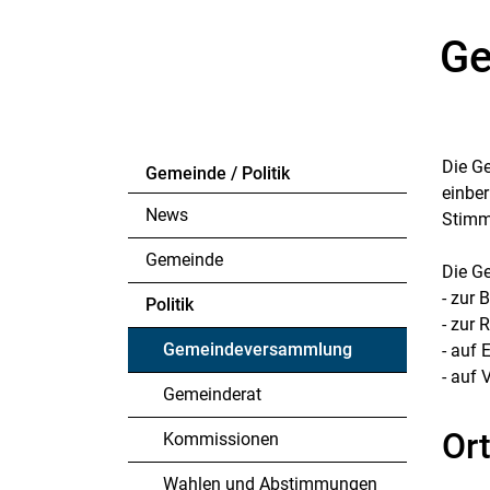
Ge
Die Ge
Gemeinde / Politik
einbe
News
Stimm
Gemeinde
Die G
- zur
Politik
- zur
Gemeindeversammlung
- auf 
- auf
(ausgewählt)
Gemeinderat
Or
Kommissionen
Wahlen und Abstimmungen