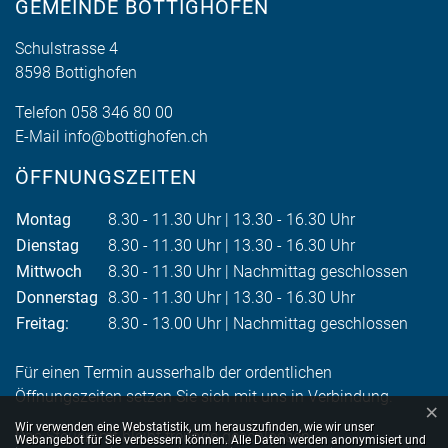
GEMEINDE BOTTIGHOFEN
Schulstrasse 4
8598 Bottighofen
Telefon
058 346 80 00
E-Mail
info@bottighofen.ch
ÖFFNUNGSZEITEN
Montag
8.30 - 11.30 Uhr | 13.30 - 16.30 Uhr
Dienstag
8.30 - 11.30 Uhr | 13.30 - 16.30 Uhr
Mittwoch
8.30 - 11.30 Uhr | Nachmittag geschlossen
Donnerstag
8.30 - 11.30 Uhr | 13.30 - 16.30 Uhr
Freitag:
8.30 - 13.00 Uhr | Nachmittag geschlossen
Für einen Termin ausserhalb der ordentlichen
Öffnungszeiten setzen Sie sich mit uns in Verbindung.
×
Webstatistik
Wir verwenden eine Webstatistik, um herauszufinden, wie wir unser
Das Steueramt bleibt freitags geschlossen.
Webangebot für Sie verbessern können. Alle Daten werden anonymisiert und